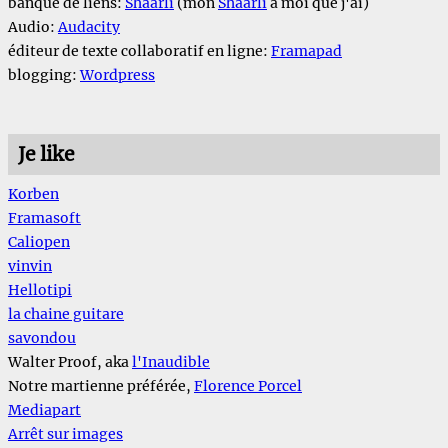
banque de liens:
Shaarli
(mon
Shaarli
à moi que j'ai)
Audio:
Audacity
éditeur de texte collaboratif en ligne:
Framapad
blogging:
Wordpress
Je like
Korben
Framasoft
Caliopen
vinvin
Hellotipi
la chaine guitare
savondou
Walter Proof, aka
l'Inaudible
Notre martienne préférée,
Florence Porcel
Mediapart
Arrêt sur images